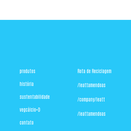
produtos
Rota de Reciclagem
história
/leattamendoas
sustentabilidade
/company/leatt
vegcálcio+D
/leattamendoas
contato