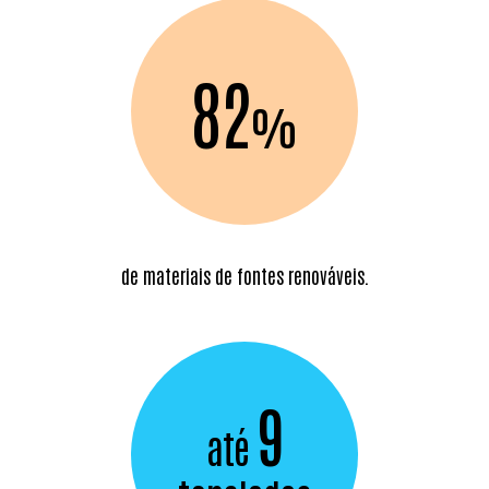
82
%
de materiais de
fontes renováveis.
9
até