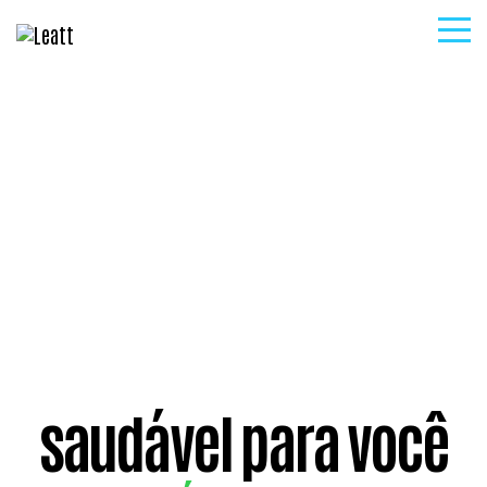
produtos
história
sustentabilidade
vegcálcio+D
contato
saudável para você