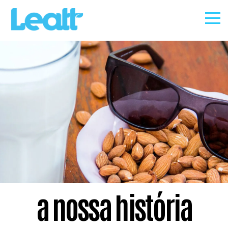
produtos
história
sustentabilidade
vegcálcio+D
contato
a nossa história