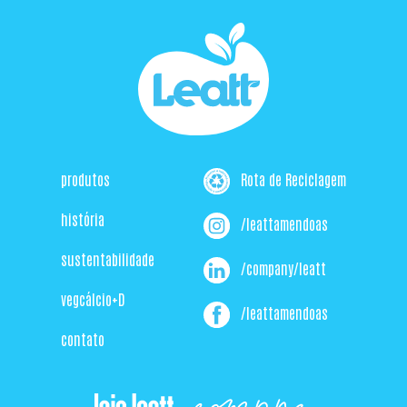
produtos
Rota de Reciclagem
história
/leattamendoas
sustentabilidade
/company/leatt
vegcálcio+D
/leattamendoas
contato